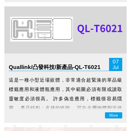
07
Quallink/凸發科技/新產品-QL-T6021
Jul
這是一種小型近場嵌體，非常適合超緊湊的單品級
標籤應用和液體瓶應用，其中範圍必須有限或讀取
靈敏度必須很高。 許多偽造應用，標籤很容易隱
藏。 產品特點 : 卓越的性能， 可在金屬物體附近使
More
用。 小尺寸設計，易於隱藏。