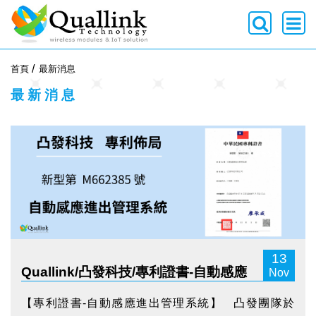
-->
首頁
最新消息
最新消息
13
Quallink/凸發科技/專利證書-自動感應
Nov
進出管理系統
【專利證書-自動感應進出管理系統】 凸發團隊於