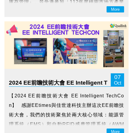
庫存管理』。並受邀參加「112年度桃園市地方產業
More
創新研發推動計畫『地方型SBIR』成果發表會」。
桃園市長張善政出席成果發表會，表示桃園是全臺
最大的工業基地，其中包含...
07
2024 EE前瞻技術大會 EE Intelligent T
Oct
echCon
【2024 EE前瞻技術大會 EE Intelligent TechCo
n】 感謝EEtimes與佳世達科技主辦這次EE前瞻技
術大會，我們的技術聚焦於兩大核心領域：能源管
理系統（EMS）和自動RFID感應管理系統（AWM
More