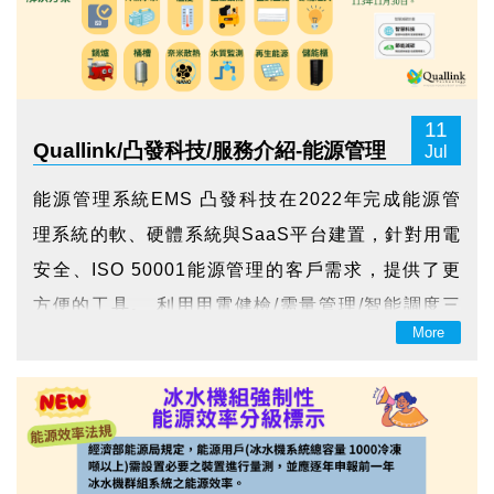
11
Quallink/凸發科技/服務介紹-能源管理
Jul
系統EMS
能源管理系統EMS 凸發科技在2022年完成能源管
理系統的軟、硬體系統與SaaS平台建置，針對用電
安全、ISO 50001能源管理的客戶需求，提供了更
方便的工具。 利用用電健檢/需量管理/智能調度三
More
步驟以及可視化界面讓企業系統化、智慧化能源管
理，優化並實現節能減碳、降低成本和提高可持續
性。 利用能源管理與AI智能系統平台，協助客戶實
現數位化...