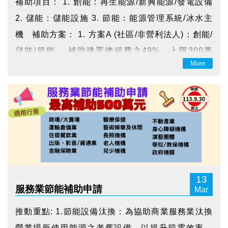
補助項目： 1. 創能：再生能源/新興能源/發電設備
2. 儲能：儲能設施 3. 節能：能源管理系統/冰水主
機 補助方案： 1. 方案A (社區/非營利法人)：創能/
儲能/節能 補助建置總經費之49%，上限300萬
More
元。 2. 方案B (住宅/社區/非營利法人)：...
13
服務業節能補助申請
Mar
推動重點: 1.節能設備汰換：為協助商業服務業汰換
營業場所使用能源之老舊設備，以提升節電效率。