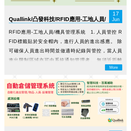
17
Quallink/凸發科技/RFID應用-工地人員/
Jun
機具管理系統
RFID應用-工地人員/機具管理系統 1. 人員管控 R
FID標籤貼於安全帽內，進行人員的進出感應。 除
可確保人員進出時間並做適時紀錄與管控，當人員
進出限制區域亦可由系統通知管理者。 無須近距離
More
刷卡 裝置簡單 雲端數據控管 工安更有保障 2. 機
具/工具車管...