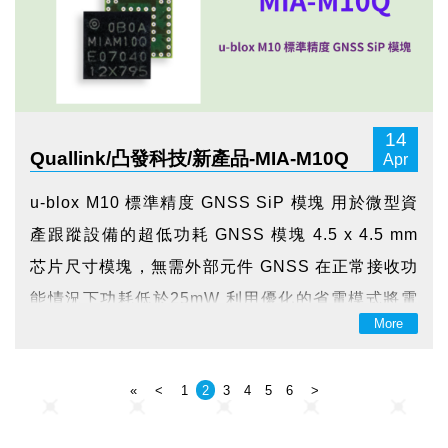
14
Quallink/凸發科技/新產品-MIA-M10Q
Apr
u-blox M10 標準精度 GNSS SiP 模塊 用於微型資
產跟蹤設備的超低功耗 GNSS 模塊 4.5 x 4.5 mm
芯片尺寸模塊，無需外部元件 GNSS 在正常接收功
能情況下功耗低於25mW 利用優化的省電模式將電
More
池壽命延長一倍 同時接收 4 個 GNSS 的最大位置
可用性 工業規格的卓...
«
<
1
2
3
4
5
6
>