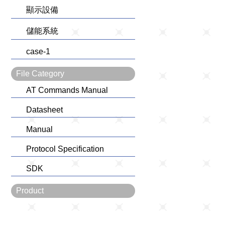
顯示設備
儲能系統
case-1
File Category
AT Commands Manual
Datasheet
Manual
Protocol Specification
SDK
Product