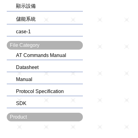
顯示設備
儲能系統
case-1
File Category
AT Commands Manual
Datasheet
Manual
Protocol Specification
SDK
Product