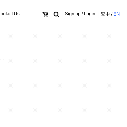
ontact Us
Sign up / Login
繁中
/
EN
..