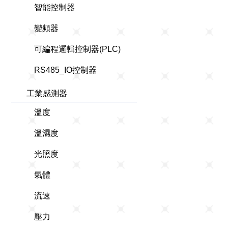
智能控制器
變頻器
可編程邏輯控制器(PLC)
RS485_IO控制器
工業感測器
溫度
溫濕度
光照度
氣體
流速
壓力