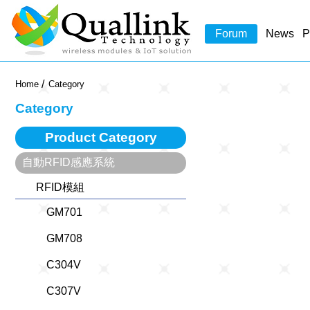
-->
Forum
News
P
Home
Category
Category
Product Category
自動RFID感應系統
RFID模組
GM701
GM708
C304V
C307V