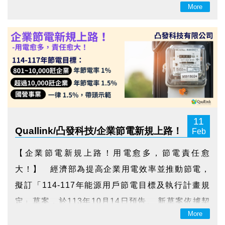
More
與數據化的特點，正加速變革物流運營方式，為企
業帶來嶄新的管理體驗。 RFID 技術透過射頻信號
實現標籤與讀取器間的無...
11
Quallink/凸發科技/企業節電新規上路！
Feb
用電愈多，節電責任愈大！
【企業節電新規上路！用電愈多，節電責任愈
大！】 經濟部為提高企業用電效率並推動節電，
擬訂「114-117年能源用戶節電目標及執行計畫規
定」草案，於113年10月14日預告。 新草案依據契
More
約用電容量級距設定節電目標，801~10,000瓩者年