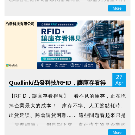
管理及供應鏈透明化的重要制度。 依據2024年7月1
More
8日生效的《永續產品生態設計規章》（ESPR），
歐盟將建立共通制度架構，並依不同產...
27
Quallink/凸發科技/RFID，讓庫存看得
Apr
見
【RFID，讓庫存看得見】 看不見的庫存，正在吃
掉企業最大的成本！ 庫存不準、人工盤點耗時、
出貨延誤、跨倉調貨困難…… 這些問題看起來只是
「管理細節」，但長期下來，真正流失的是企業的
More
獲利空間。 在全球供應鏈壓力持續升溫的現在，企