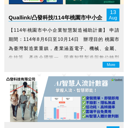
13
Quallink/凸發科技/114年桃園市中小企
Aug
業智慧製造補助計畫
【114年桃園市中小企業智慧製造補助計畫】 申請
期間：114年8月6日至10月14日 辦理目的 桃園市
為臺灣製造業重鎮，產業涵蓋電子、機械、金屬、
生技等，產值全國第一。因應智慧製造與數位轉型
More
趨勢，市府推動本計畫，協助在地企業導入數位工
具與智慧解決方案（如IoT、能源管理系統EMS、生
產現場控制SFC、製造執行系統ME...