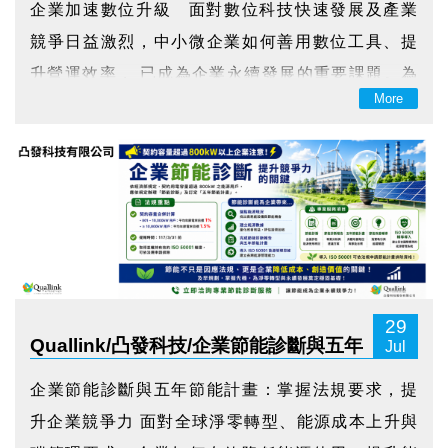
企業加速數位升級 面對數位科技快速發展及產業
競爭日益激烈，中小微企業如何善用數位工具、提
升營運效率， 已成為企業永續發展的重要課題。為
More
協助企業加速數位轉型， 115年度「中小微企業數
位轉型計畫」推出多元支持機制， 從企業診斷、數
位工具導入到在地輔導，全面協助企業找到適...
29
Quallink/凸發科技/企業節能診斷與五年
Jul
節能計畫
企業節能診斷與五年節能計畫：掌握法規要求，提
升企業競爭力 面對全球淨零轉型、能源成本上升與