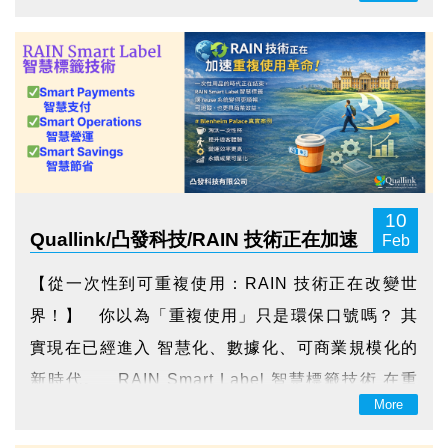
業需要的不只是更多人力，而是更即時、更精
準、...
10
Quallink/凸發科技/RAIN 技術正在加速
Feb
重複使用革命！
【從一次性到可重複使用：RAIN 技術正在改變世
界！】 你以為「重複使用」只是環保口號嗎？ 其
實現在已經進入 智慧化、數據化、可商業規模化的
新時代。 RAIN Smart Label 智慧標籤技術 在重
More
複使用系統中的關鍵角色，如何讓整體流程更順
暢、數據化、並具備商業可行性—從而在價值鏈