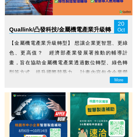
20
Quallink/凸發科技/金屬機電產業升級轉
Oct
型
【金屬機電產業升級轉型】 想讓企業更智慧、更綠
色、更高值？ 經濟部產業發展署推動的輔導計
畫，旨在協助金屬機電產業透過數位轉型、綠色轉
型等方式，提升國際競爭力。 計畫內容包含企業營
More
運優化、數位轉型、綠色轉型、模具升級與智慧應
用等多元資源， 並提供一站式服務，例如製程改
善、節能減碳、產品加值、創新應用和智慧化等人
培課程。 ...