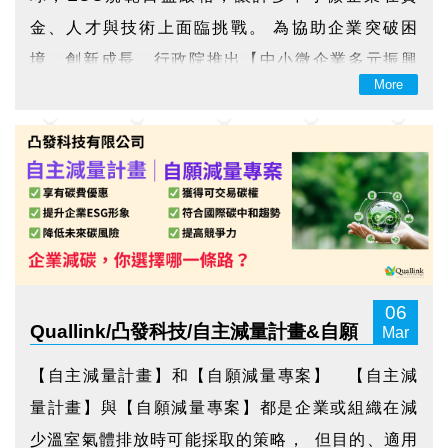
金、人才與技術上面臨挑戰。 為協助企業突破困
境、創新成長，行政院推出【中小微企業多元振興
More
發展計畫】。 透過 數位轉型、淨零轉型、通路發展
三大策略，搭配普惠金融、租稅優惠及額外信保額
度等多項支持措施， 幫助企業穩健前行！ ...
06
Quallink/凸發科技/自主減量計畫&自願
Mar
減量專案
【自主減量計畫】和【自願減量專案】 【自主減
量計畫】與【自願減量專案】都是企業或組織在減
少溫室氣體排放時可能採取的策略， 但目的、適用