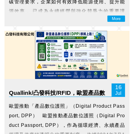
碳管理要求，企業如何有效降低能源使用、提升能
源效率， 已成為永續經營與強化競爭力的重要課
More
題。為推動能源用戶落實節能管理， 經濟部已公告
「能源用戶辦理節能診斷及訂定節能計畫規定」，
針對契約用電容量超過800瓩（kW）的能源用戶，
要求依規定辦理節能...
16
Quallink/凸發科技/RFID，歐盟產品數
Jul
位護照（DPP）即將上路！
歐盟推動「產品數位護照」（Digital Product Pass
port, DPP） 歐盟推動產品數位護照（Digital Pro
duct Passport, DPP），作為循環經濟、永續產品