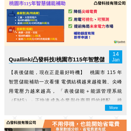
各...
14
Quallink/凸發科技/桃園市115年智慧儲
Jan
能補助
【表後儲能，現在正是最好時機】 桃園市 115 年
智慧儲能補助一次看懂 電價結構越來越複雜、尖峰
用電壓力越來越高， 「表後儲能＋能源管理系統
（EMS）」正快速成為企業與住商用戶的標配。 桃
More
園市政府 115 年同步推出 產業型 與 住商型 智慧儲
能補助計畫， 不論是工廠、商辦、社區或房東，只
要在桃園，都有機會把補助拿好...