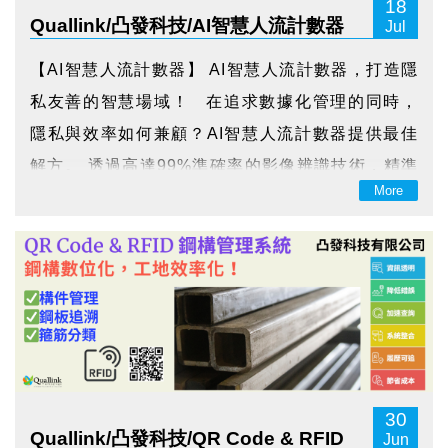
18
Quallink/凸發科技/AI智慧人流計數器
Jul
【AI智慧人流計數器】 AI智慧人流計數器，打造隱
私友善的智慧場域！ 在追求數據化管理的同時，
隱私與效率如何兼顧？AI智慧人流計數器提供最佳
解方。 透過高達99%準確率的影像辨識技術，精準
More
統計進出人數，且不錄影、不存臉，全面守護個資
安全， 真正做到「精準計數、零隱私風險」。 裝
置採即裝即用...
30
Quallink/凸發科技/QR Code & RFID
Jun