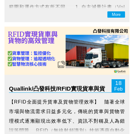
範圍和運作方式有所不同。 1. 自主減量計畫（Vol
More
untary Reduction Plan） 定義： 企業或組織自主
制定的減碳計畫，通常不受政府...
18
Quallink/凸發科技/RFID實現貨車與貨
Feb
物的高效管理
【RFID全面提升貨車及貨物管理效率】 隨著全球
市場與物流需求日益多元化，傳統的貨車與貨物管
理模式逐漸顯現出效率低下、資訊不對稱及人為錯
誤等問題。 RFID（無線射頻識別）技術憑藉自動化