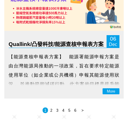
06
Quallink/凸發科技/能源查核申報表方案
Dec
【能源查核申報表方案】 能源署能源申報方案是
由台灣能源局推動的一項政策，旨在要求特定能源
使用單位（如企業或公共機構）申報其能源使用狀
況， 並推動節能減碳行動。此方案的目標是提升能
More
源管理透明度、促進能源效率改善，並減少溫室氣
體排放。 申報方案內容： 能源數據蒐集與監控 利
1
2
3
4
5
6
>
用智慧化設...