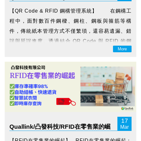
鋼構管理系統
【QR Code & RFID 鋼構管理系統】 在鋼構工
程中，面對數百件鋼樑、鋼柱、鋼板與箍筋等構
件，傳統紙本管理方式不僅繁瑣，還容易遺漏、錯
誤與延誤進度。透過結合 QR Code 與 RFID 的鋼
More
構管理系統，能大幅提升工地現場的作業效率與資
訊透明度。 ...
17
Quallink/凸發科技/RFID在零售業的崛
Mar
起
【RFID在零售業的崛起】 RFID在零售業的崛起：