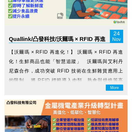
24
Quallink/凸發科技/沃爾瑪 × RFID 再進
Nov
化！
【沃爾瑪 × RFID 再進化！】 沃爾瑪 × RFID 再進
化！生鮮商品也能「智慧追蹤」 沃爾瑪與艾利丹
尼森合作，成功突破 RFID 技術在生鮮雜貨應用上
的限制， 將 RFID 標籤導入肉類、熟食與烘焙等高
More
含水量、以往難以標記的食品品類。 這項創新使沃
爾瑪能更快速、準確地盤點與追蹤庫存，提...