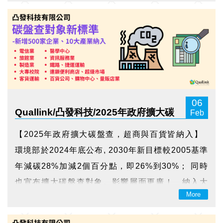
節電率維持1%，超過10,000瓩者提高至1.5%，國
營事業則一律1.5%。 預計...
06
Quallink/凸發科技/2025年政府擴大碳
Feb
盤查，超商與百貨皆納入
【2025年政府擴大碳盤查，超商與百貨皆納入】
環境部於2024年底公布, 2030年新目標較2005基準
年減碳28%加減2個百分點，即26%到30%； 同時
也宣布擴大碳盤查對象。影響層面更廣！ 納入大
More
型百貨公司、購物中心及量販店業、連鎖便利商
店、超級市場、交通運輸、大專校院、醫學中心