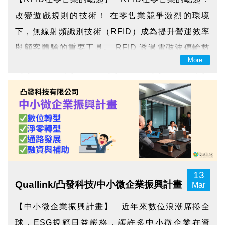
改變遊戲規則的技術！ 在零售業競爭激烈的環境
下，無線射頻識別技術（RFID）成為提升營運效率
與顧客體驗的重要工具。 RFID 透過電磁波傳輸數
More
據，可快速識別與追蹤物品，較傳統條碼技術更具
優勢。 RFID 在零售業的應用 1. 庫存管理與供...
13
Quallink/凸發科技/中小微企業振興計畫
Mar
【中小微企業振興計畫】 近年來數位浪潮席捲全
球，ESG規範日益嚴格，讓許多中小微企業在資