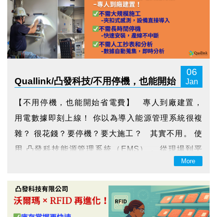
06
Quallink/凸發科技/不用停機，也能開始
Jan
省電費
【不用停機，也能開始省電費】 專人到廠建置，
用電數據即刻上線！ 你以為導入能源管理系統很複
雜？ 很花錢？要停機？要大施工？ 其實不用。 使
用 凸發科技能源管理系統（EMS）， 從現場到平
More
台，一次搞定。 只要這樣： ① 現場設備安裝（R
TU／智慧電表） ② 即時蒐集用...