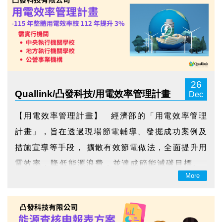
等， 估計...
26
Quallink/凸發科技/用電效率管理計畫
Dec
【用電效率管理計畫】 經濟部的「用電效率管理
計畫」，旨在透過現場節電輔導、發掘成功案例及
措施宣導等手段， 擴散有效節電做法，全面提升用
電效率，降低能源浪費，並達成節能減碳目標。
More
計畫的主要目標：115 年整體用電效率較 112 年提
升 3% 計畫內容包括： 即時用...